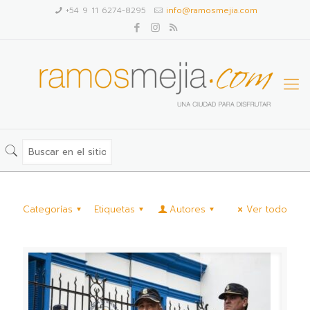
+54 9 11 6274-8295
info@ramosmejia.com
Categorías
Etiquetas
Autores
Ver todo