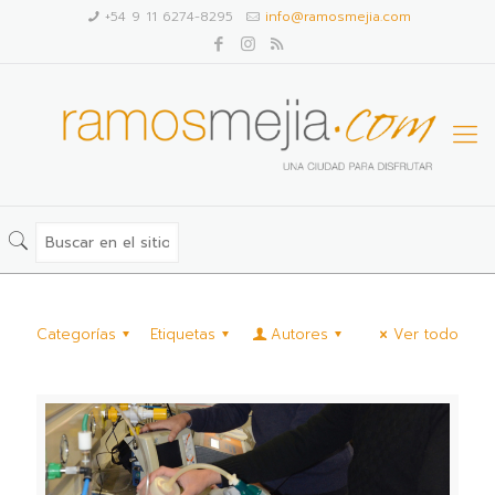
+54 9 11 6274-8295
info@ramosmejia.com
Categorías
Etiquetas
Autores
Ver todo