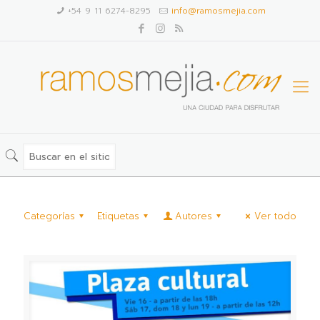
+54 9 11 6274-8295
info@ramosmejia.com
Categorías
Etiquetas
Autores
Ver todo