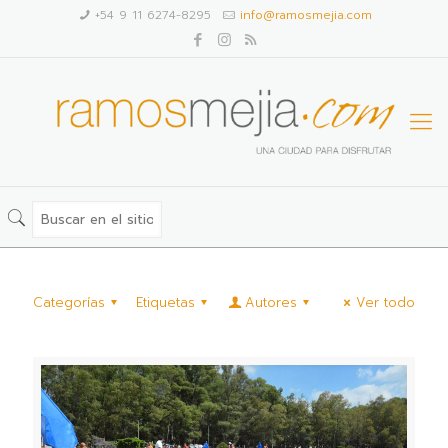
+54 9 11 6274-8295
info@ramosmejia.com
Categorías
Etiquetas
Autores
Ver todo