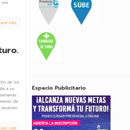
 sus
Leer más
uro.
cho de los
Espacio Publicitario
ada a su
 semanas
omento de
 situación
Leer más