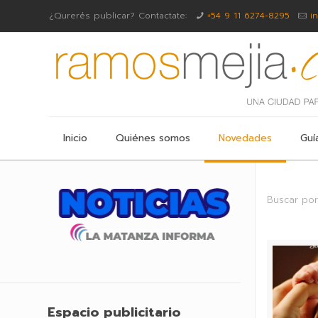
¿Qurerés publicar? Contactate:
+54 9 11 6274-8295
i
Inicio
Quiénes somos
Novedades
Guí
Buscar por
Espacio publicitario