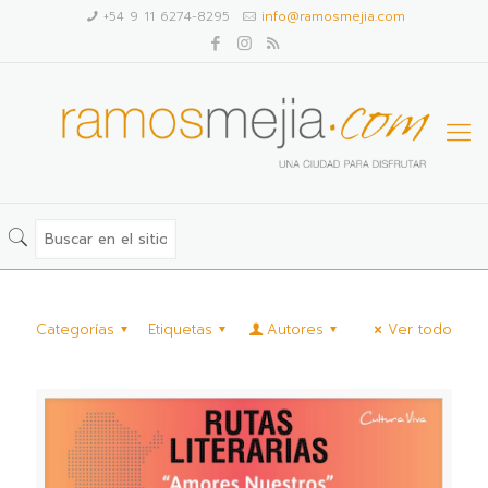
+54 9 11 6274-8295
info@ramosmejia.com
Categorías
Etiquetas
Autores
Ver todo