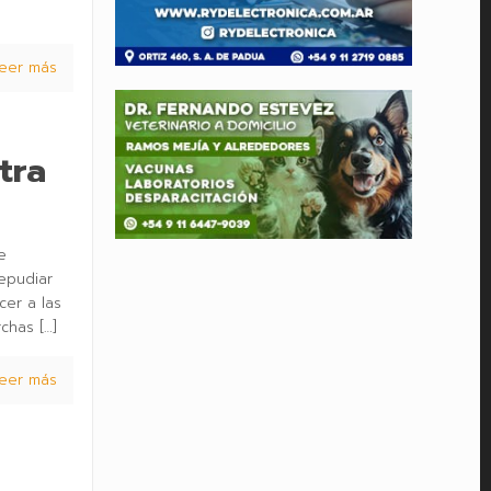
eer más
tra
e
repudiar
cer a las
rchas
[…]
eer más