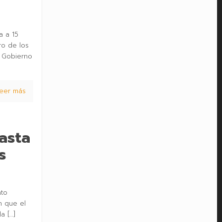
a a 15
ro de los
l Gobierno
eer más
asta
s
nto
n que el
la
[…]