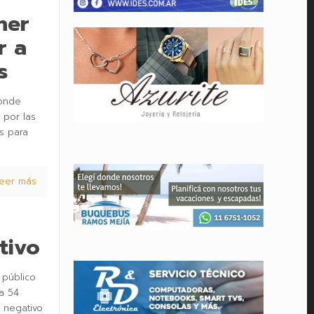
ner
r a
s
donde
 por las
s para
eer más
tivo
 público
a 54
 negativo