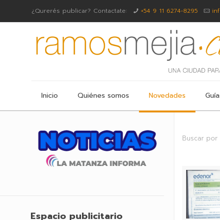
¿Qurerés publicar? Contactate:
+54 9 11 6274-8295
in
Inicio
Quiénes somos
Novedades
Guía
Buscar por
Espacio publicitario