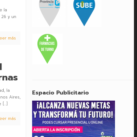
e la
 26 y un
eer más
l
rnas
d, la
Espacio Publicitario
nos Aires,
e
[…]
eer más