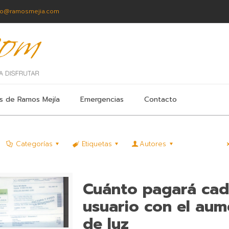
fo@ramosmejia.com
s de Ramos Mejía
Emergencias
Contacto
Categorías
Etiquetas
Autores
Cuánto pagará ca
usuario con el au
de luz