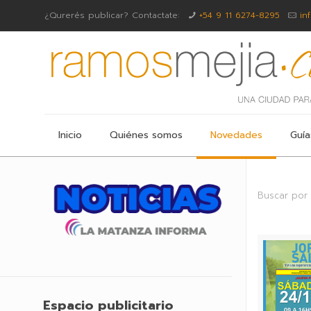
¿Qurerés publicar? Contactate:
+54 9 11 6274-8295
in
Inicio
Quiénes somos
Novedades
Guía
Buscar por
Espacio publicitario