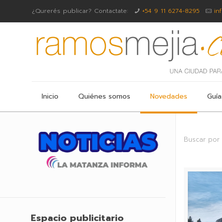
¿Qurerés publicar? Contactate:
+54 9 11 6274-8295
in
Inicio
Quiénes somos
Novedades
Guía
Buscar por
Espacio publicitario