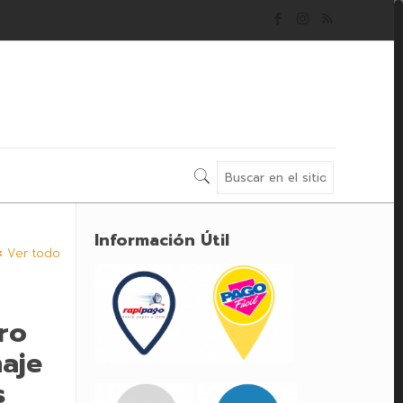
Información Útil
Ver todo
ro
aje
s