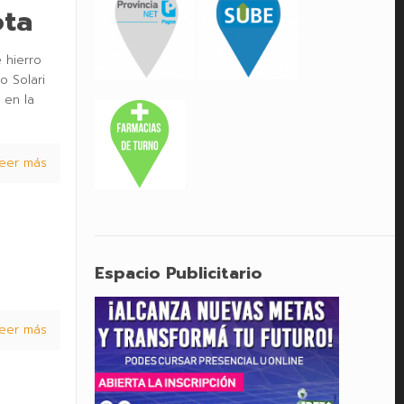
ota
 hierro
o Solari
 en la
eer más
Espacio Publicitario
eer más