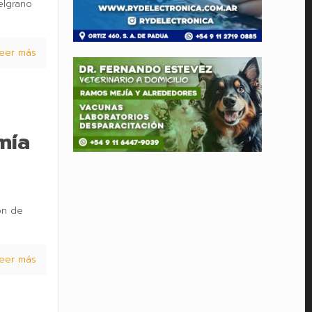
elgrano
eer más
mía
ón de
eer más