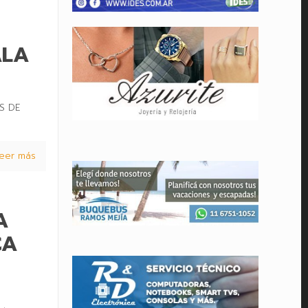
ALA
S DE
eer más
A
CA