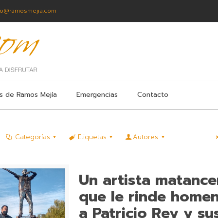
fo@ramosmejia.com
s de Ramos Mejía
Emergencias
Contacto
Categorías
Etiquetas
Autores
Un artista matance
que le rinde homen
a Patricio Rey y su