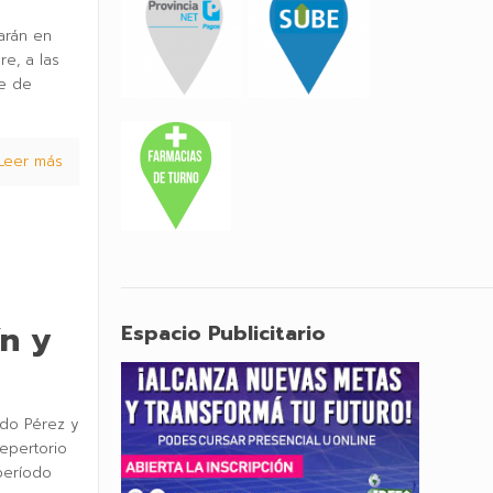
arán en
re, a las
te de
Leer más
ín y
Espacio Publicitario
rdo Pérez y
repertorio
 período