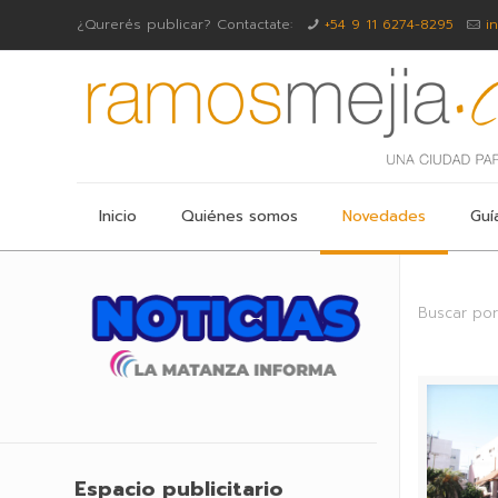
¿Qurerés publicar? Contactate:
+54 9 11 6274-8295
i
Inicio
Quiénes somos
Novedades
Guí
Buscar por
Espacio publicitario