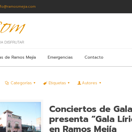
nfo@ramosmejia.com
as de Ramos Mejía
Emergencias
Contacto
Categorías
Etiquetas
Autores
Conciertos de Gal
presenta “Gala Líri
en Ramos Mejía