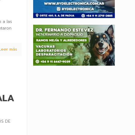
o a las
ntaron
Leer más
ALA
OS DE