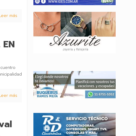
Leer más
 EN
ncuentro
nicipalidad
Leer más
val
s