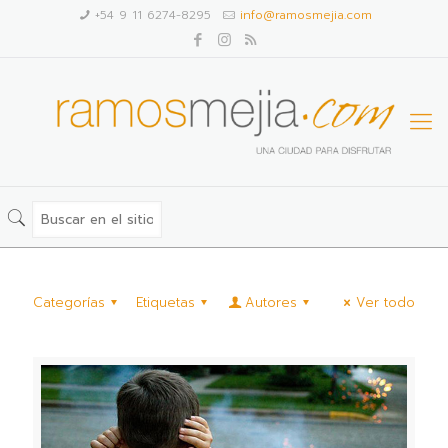
+54 9 11 6274-8295
info@ramosmejia.com
Categorías
Etiquetas
Autores
Ver todo