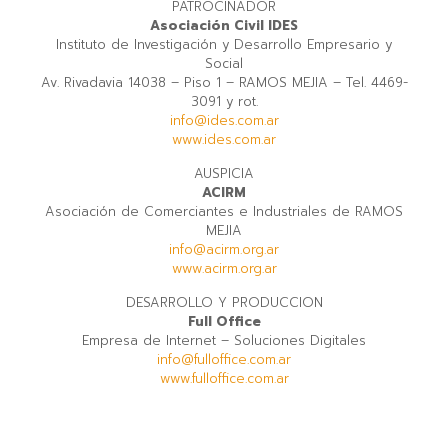
PATROCINADOR
Asociación Civil IDES
Instituto de Investigación y Desarrollo Empresario y
Social
Av. Rivadavia 14038 – Piso 1 – RAMOS MEJIA – Tel. 4469-
3091 y rot.
info@ides.com.ar
www.ides.com.ar
AUSPICIA
ACIRM
Asociación de Comerciantes e Industriales de RAMOS
MEJIA
info@acirm.org.ar
www.acirm.org.ar
DESARROLLO Y PRODUCCION
Full Office
Empresa de Internet – Soluciones Digitales
info@fulloffice.com.ar
www.fulloffice.com.ar