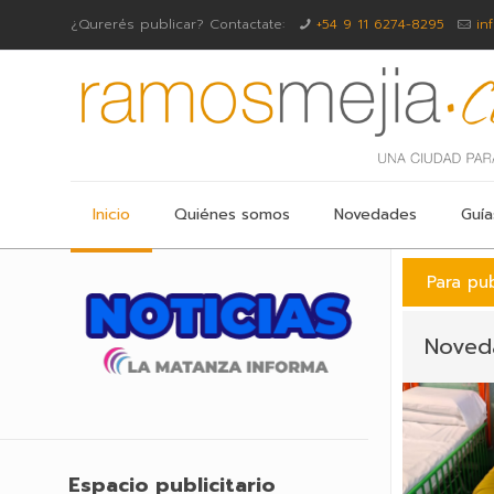
¿Qurerés publicar? Contactate:
+54 9 11 6274-8295
in
Inicio
Quiénes somos
Novedades
Guía
Para pub
Noved
Espacio publicitario