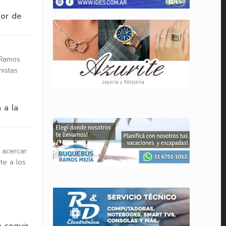
dor de
y Ramos
nistas
 a la
o acercar
te a los