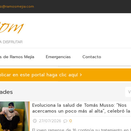
fo@ramosmejia.com
s de Ramos Mejía
Emergencias
Contacto
licar en este portal haga clic aquí
ades
V
Evoluciona la salud de Tomás Musso: “Nos
acercamos un poco más al alta”, celebró la 
27/07/2026
0
El joven ramense de 16 continúa su tratamiento en I