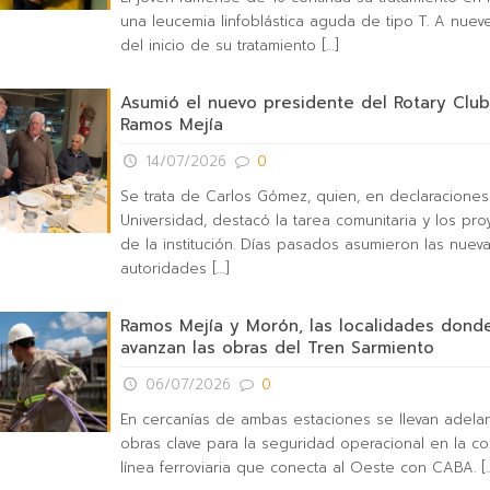
una leucemia linfoblástica aguda de tipo T. A nue
del inicio de su tratamiento
[…]
Asumió el nuevo presidente del Rotary Clu
Ramos Mejía
14/07/2026
0
Se trata de Carlos Gómez, quien, en declaraciones
Universidad, destacó la tarea comunitaria y los pro
de la institución. Días pasados asumieron las nuev
autoridades
[…]
Ramos Mejía y Morón, las localidades dond
avanzan las obras del Tren Sarmiento
06/07/2026
0
En cercanías de ambas estaciones se llevan adelan
obras clave para la seguridad operacional en la co
línea ferroviaria que conecta al Oeste con CABA.
[