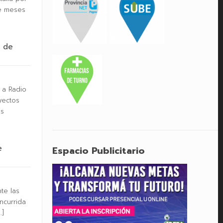
ve meses
b de
 a Radio
yectos
as
e
Espacio Publicitario
te las
ncurrida
…]