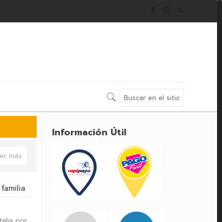
Información Útil
er más
familia
talia por