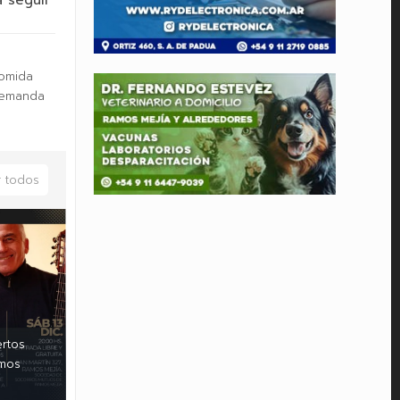
 seguir
comida
 demanda
 todos
ertos
amos