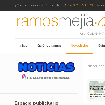
¿Qurerés publicar? Contactate:
+54 9 11 6274-8295
in
Inicio
Quiénes somos
Novedades
Guía
Buscar por
Espacio publicitario