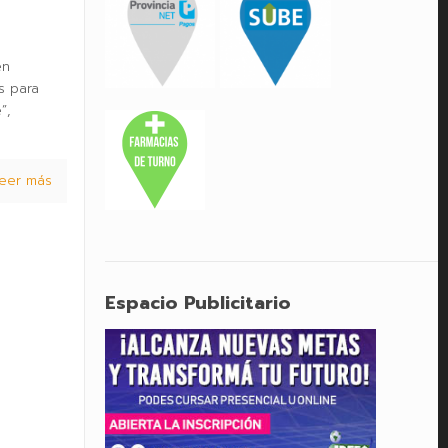
en
s para
”,
eer más
Espacio Publicitario