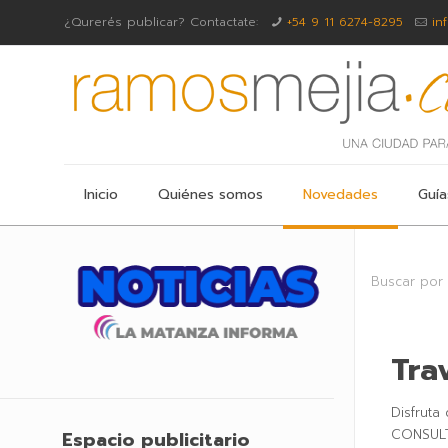
¿Qurerés publicar? Contactate:
+54 9 11 6274-8295
in
Inicio
Quiénes somos
Novedades
Guía
Buscar por
Tra
Disfruta
CONSULTAS:⁣⁣ ⁣
Espacio publicitario