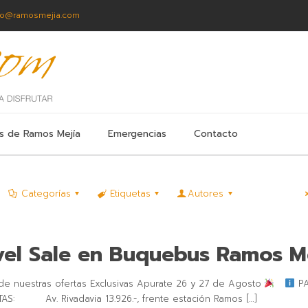
fo@ramosmejia.com
s de Ramos Mejía
Emergencias
Contacto
Categorías
Etiquetas
Autores
vel Sale en Buquebus Ramos M
 de nuestras ofertas Exclusivas Apurate 26 y 27 de Agosto
P
 ⁣ ⁣⁣⁣⁣⁣⁣⁣⁣ ⁣⁣⁣⁣⁣⁣⁣⁣⁣⁣⁣ ⁣⁣ ⁣⁣⁣⁣⁣⁣⁣⁣⁣⁣⁣⁣⁣⁣⠀ Av. Rivadavia 13.926.-, frente estación Ramos
[…]