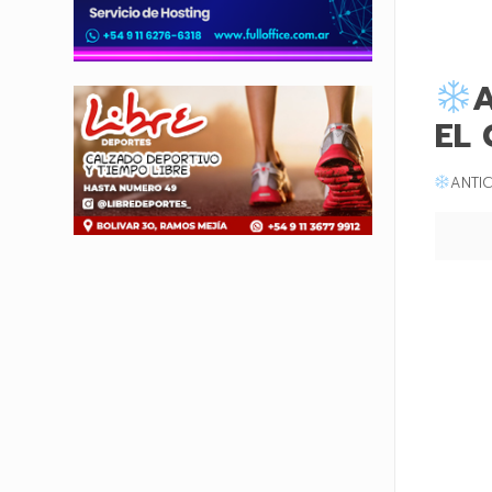
A
EL
ANTIC