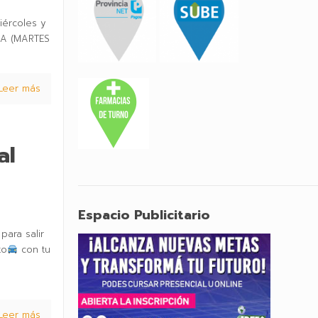
iércoles y
NA (MARTES
Leer más
al
Espacio Publicitario
para salir
to
con tu
Leer más