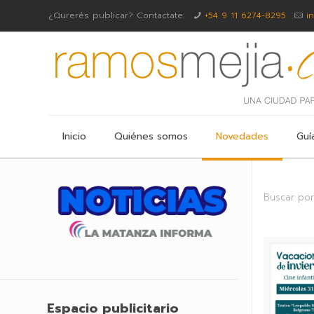
¿Qurerés publicar? Contactate:
+54 9 11 6274-8295
i
Inicio
Quiénes somos
Novedades
Guí
Buscar por
Espacio publicitario