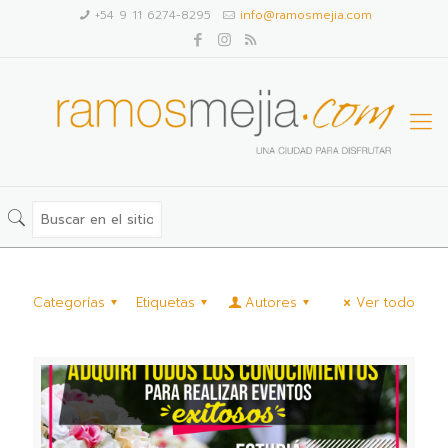
+54 9 11 6274-8295
info@ramosmejia.com
Categorías
Etiquetas
Autores
Ver todo