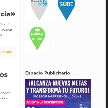
cia»
“Llená
” acerca
os
eer más
nos
Espacio Publicitario
ciones
día y