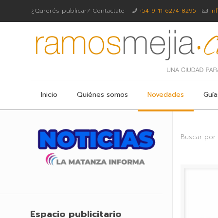
¿Qurerés publicar? Contactate:
+54 9 11 6274-8295
in
Inicio
Quiénes somos
Novedades
Guía
Buscar por
Espacio publicitario