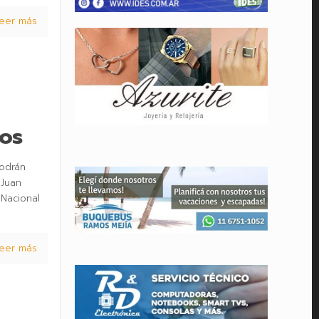
eer más
cos
podrán
 Juan
 Nacional
eer más