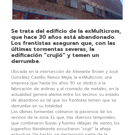
Se trata del edificio de la exMulticrom,
que hace 30 años está abandonado.
Los frentistas aseguran que, con las
últimas tormentas severas, la
edificación “crujió” y temen un
derrumbe.
Ubicada en la intersección de Almirante Brown y José
González Castillo, Ramos Mejía, la exMulticrom, una
empresa que hasta los años 90 se dedicó a la
fabricación de anilinas y al cromado de metales, en la
actualidad genera alarma entre los vecinos: su estado
de abandono es tal que los frentistas temen que se
derrumbe en su totalidad.
Las últimas tormentas colmaron la paciencia de los
vecinos de la zona. Es que, tras diversos temporales,
que combinaron lluvias y fuertes ráfagas de viento, los
lugareños literalmente escucharon “crujir” la añeja
estructura. De hecho, se desmoronó parte de la