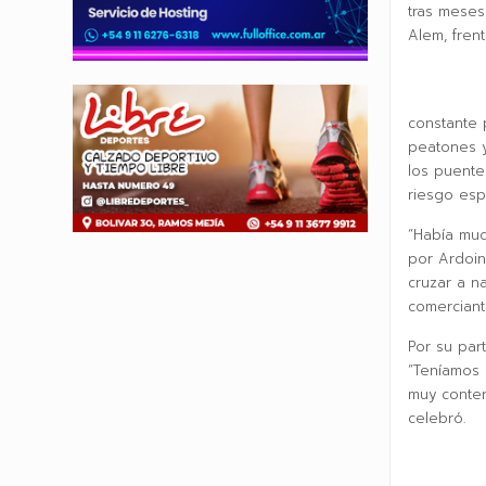
tras meses
Alem, frent
constante 
peatones y
los puente
riesgo esp
“Había muc
por Ardoi
cruzar a n
comerciant
Por su par
“Teníamos 
muy conten
celebró.