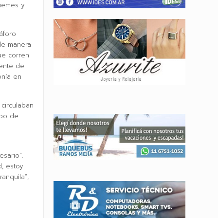
Güemes y
áforo
 de manera
ue corren
iente de
onía en
 circulaban
mpo de
sario”.
, estoy
anquila”,