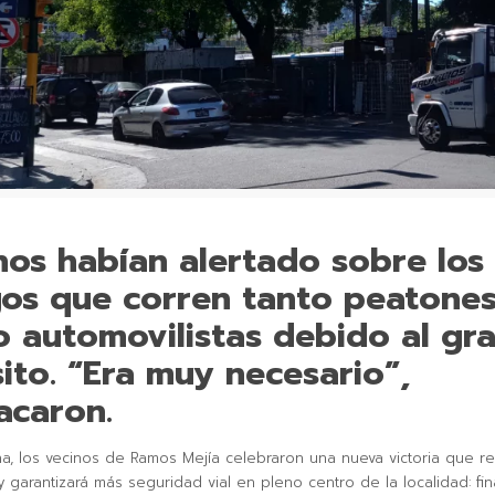
nos habían alertado sobre los
gos que corren tanto peatone
 automovilistas debido al gr
sito. “Era muy necesario”,
acaron.
a, los vecinos de Ramos Mejía celebraron una nueva victoria que r
 y garantizará más seguridad vial en pleno centro de la localidad: fi