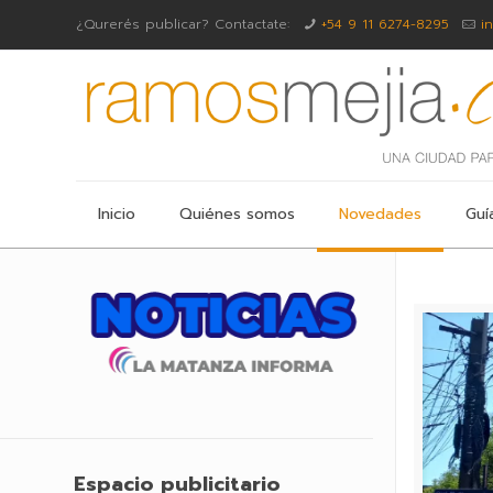
¿Qurerés publicar? Contactate:
+54 9 11 6274-8295
i
Inicio
Quiénes somos
Novedades
Guí
Espacio publicitario