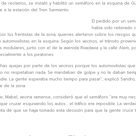
 de reclamos, se instaló y habilitó un semáforo en la esquina de 
e a la estación del Tren Sarmiento.
El pedido por un sem
había sido reiterado
por los frentistas de la zona, quienes alertaron sobre los riesgos q
 automovilistas en la esquina. Según los vecinos, el tránsito proven
s modulares, junto con el de la avenida Rivadavia y la calle Alem, p
ecialmente a los peatones.
has quejas por parte de los vecinos porque los automovilistas que
no no respetaban nada. Se mandaban de golpe y no le daban tie
adie. La gente esperaba mucho tiempo para pasar”, explicó Sandro,
e de la zona.
te, Mabel, vecina ramense, consideró que el semáforo “era muy nece
que cruzar esquivando los autos… el tráfico era imposible. La verdad
ta de que se haya tomado esta decisión para que la gente cruce tr