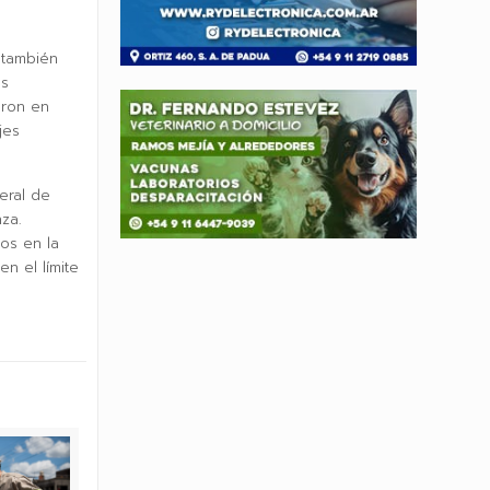
 también
os
aron en
jes
eral de
za.
os en la
n el límite