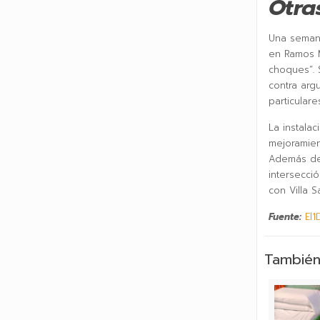
Otra
Una semana
en Ramos M
choques”. 
contra arg
particulares
La instala
mejoramien
Además del
intersecci
con Villa S
Fuente:
El1
También