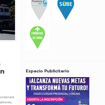
s
an
Espacio Publicitario
eordenará
nalmente,