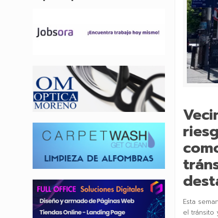
Veci
ries
como
trán
dest
Esta seman
el tránsito