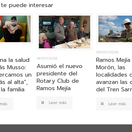
te puede interesar
06/07/2026
na la salud
Ramos Mejía
14/07/2026
Asumió el nuevo
s Musso:
Morón, las
presidente del
ercamos un
localidades
Rotary Club de
 al alta”,
avanzan las 
Ramos Mejía
la familia
del Tren Sar
Leer más
 más
Leer más