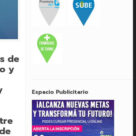
és de
to y
y
Espacio Publicitario
tre
 de