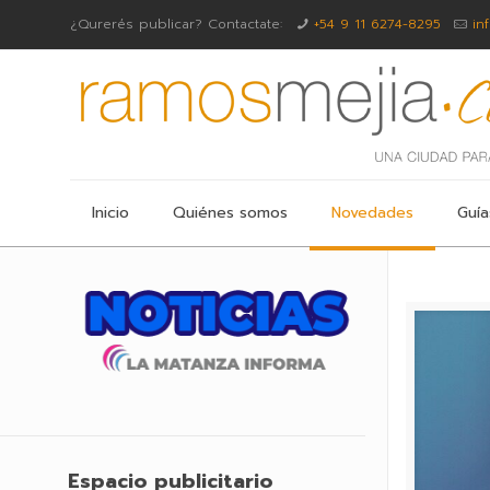
¿Qurerés publicar? Contactate:
+54 9 11 6274-8295
in
Inicio
Quiénes somos
Novedades
Guía
Espacio publicitario