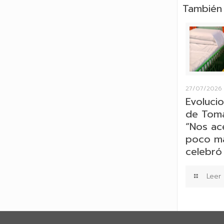
También 
27/07/2026
Evolucio
de Tomá
“Nos ac
poco más
celebró 
Leer