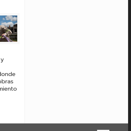
 y
 donde
obras
miento