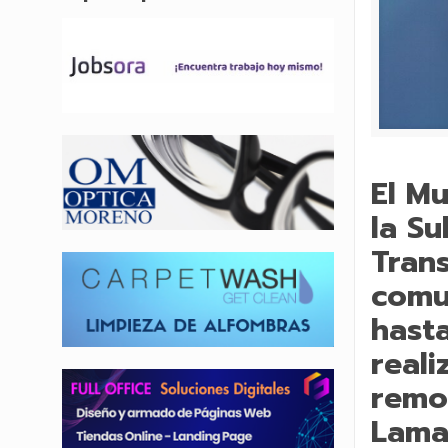
El Mu
la Su
Trans
comu
hasta
reali
remo
Lama