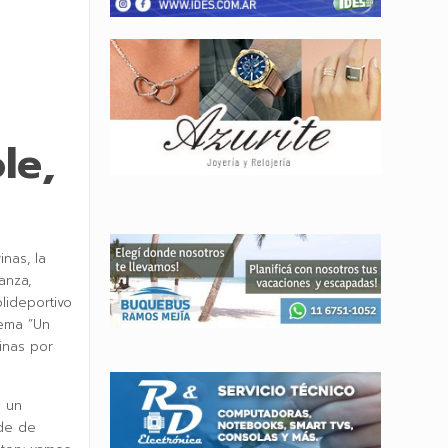
le,
inas, la
anza,
olideportivo
lema “Un
inas por
n un
rde de