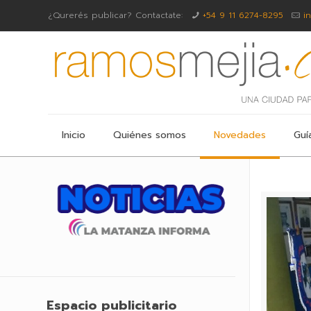
¿Qurerés publicar? Contactate:
+54 9 11 6274-8295
i
Inicio
Quiénes somos
Novedades
Guí
Espacio publicitario