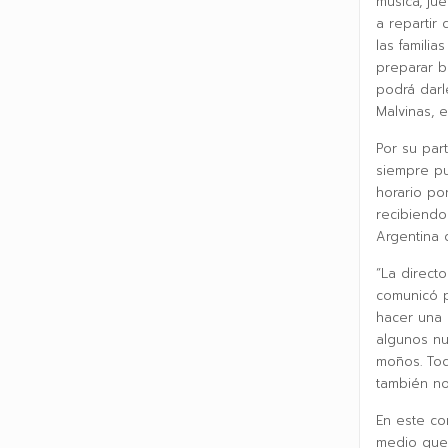
música, ju
a repartir
las famili
preparar b
podrá darl
Malvinas, e
Por su par
siempre pu
horario po
recibiendo
Argentina 
“La directo
comunicó p
hacer una 
algunos nu
moños. Tod
también no
En este co
medio que 