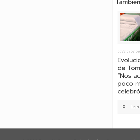
También
27/07/202
Evoluci
de Tom
“Nos a
poco má
celebró 
Leer