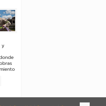
 y
 donde
 obras
rmiento