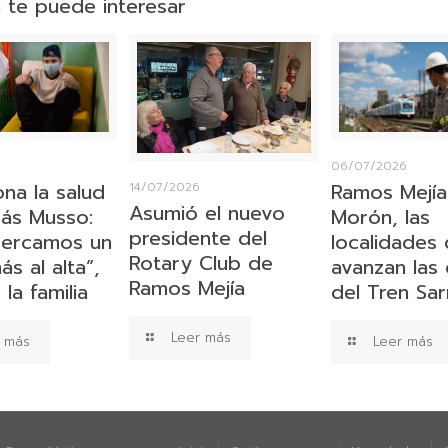
 te puede interesar
6
06/07/2026
ona la salud
Ramos Mejía
14/07/2026
Asumió el nuevo
ás Musso:
Morón, las
presidente del
cercamos un
localidades
Rotary Club de
s al alta”,
avanzan las
Ramos Mejía
la familia
del Tren Sa
Leer más
 más
Leer más