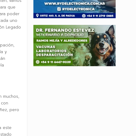
uten; vamos
para que
para poder
 cada uno
ción Legado
pación,
ía y
tán
la
n muchos,
 con
iñez, pero
a este
estado