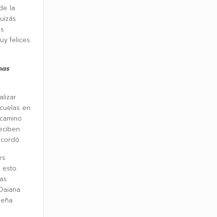
de la
quizás
as
y felices
nas
lizar
scuelas en
 camino
eciben
cordó.
es
o esto
as
 Daiana
ueña