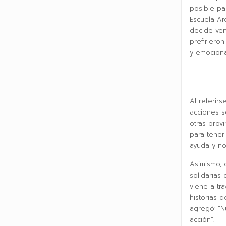
posible par
Escuela Arg
decide ven
prefiriero
y emociona
Al referir
acciones s
otras prov
para tener
ayuda y n
Asimismo, 
solidarias
viene a tr
historias 
agregó: “N
acción”.