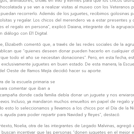
egos, animadores, shows en vivo y kermés para que los chicos disfr
 chocolatada y se van a realizar visitas al museo con los Veteranos 
as puedan recorrerlo. Además de los juguetes, recibimos golosinas 
olsitas y regalar. Los chicos del merendero va a estar presentes y
es el regalo en persona”, explicó Daiana, integrante de la agrupa
n diálogo con El1 Digital.
te, Elizabeth comentó que, a través de las redes sociales de la agru
blican que “quienes deseen donar pueden hacerlo en cualquier d
rque todo el año se necesitan donaciones”. Pero, en esta fecha, es
 exclusivamente juguetes en buen estado. De esta manera, la Escue
del Oeste de Ramos Mejía decidió hacer su aporte.
ra de la escuela primaria se
ara comentar que iban a
campaña donde cada familia debía donar un juguete y nos enviaro
evos. Incluso, ya mandaron muchos envueltos en papel de regalo y
o esto lo seleccionamos y llevamos a los chicos por el Día de la N
s ayuda para poder repartir para Navidad y Reyes”, destacó.
ntexto, Noelia, otra de las integrantes de Legado Malvinas, agregó 
buscan incentivar que las personas “donen juguetes en el mejor 