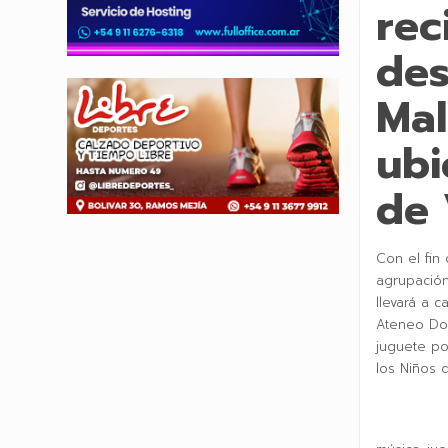
rec
des
Mal
ubi
de 
Con el fin 
agrupación
llevará a c
Ateneo Don
juguete po
los Niños 