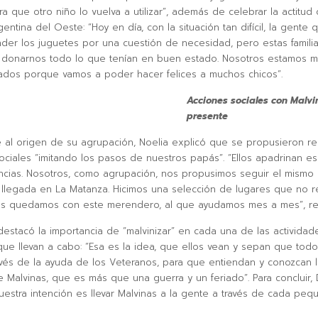
a que otro niño lo vuelva a utilizar”, además de celebrar la actitud 
entina del Oeste: “Hoy en día, con la situación tan difícil, la gente 
der los juguetes por una cuestión de necesidad, pero estas famili
n donarnos todo lo que tenían en buen estado. Nosotros estamos mu
dos porque vamos a poder hacer felices a muchos chicos”.
Acciones sociales con Malvi
presente
se al origen de su agrupación, Noelia explicó que se propusieron rea
ociales “imitando los pasos de nuestros papás”. “Ellos apadrinan e
incias. Nosotros, como agrupación, nos propusimos seguir el mismo
 llegada en La Matanza. Hicimos una selección de lugares que no r
os quedamos con este merendero, al que ayudamos mes a mes”, re
destacó la importancia de “malvinizar” en cada una de las actividad
 que llevan a cabo: “Esa es la idea, que ellos vean y sepan que tod
avés de la ayuda de los Veteranos, para que entiendan y conozcan l
de Malvinas, que es más que una guerra y un feriado”. Para concluir,
uestra intención es llevar Malvinas a la gente a través de cada peq