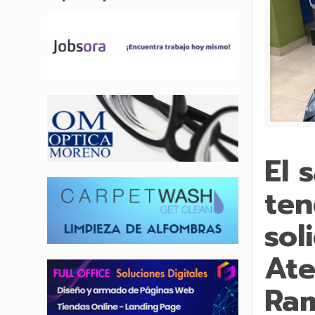
El 
ten
sol
Ate
Ram