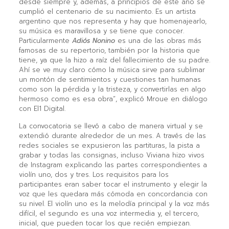
desde siempre y, además, a principios de este año se
cumplió el centenario de su nacimiento. Es un artista
argentino que nos representa y hay que homenajearlo,
su música es maravillosa y se tiene que conocer.
Particularmente
Adiós Nonino
es una de las obras más
famosas de su repertorio, también por la historia que
tiene, ya que la hizo a raíz del fallecimiento de su padre.
Ahí se ve muy claro cómo la música sirve para sublimar
un montón de sentimientos y cuestiones tan humanas
como son la pérdida y la tristeza, y convertirlas en algo
hermoso como es esa obra”, explicó Mroue en diálogo
con El1 Digital.
La convocatoria se llevó a cabo de manera virtual y se
extendió durante alrededor de un mes. A través de las
redes sociales se expusieron las partituras, la pista a
grabar y todas las consignas, incluso Viviana hizo vivos
de Instagram explicando las partes correspondientes a
violín uno, dos y tres. Los requisitos para los
participantes eran saber tocar el instrumento y elegir la
voz que les quedara más cómoda en concordancia con
su nivel. El violín uno es la melodía principal y la voz más
difícil, el segundo es una voz intermedia y, el tercero,
inicial, que pueden tocar los que recién empiezan.