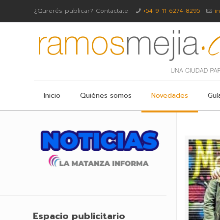
¿Qurerés publicar? Contactate:
+54 9 11 6274-8295
i
Inicio
Quiénes somos
Novedades
Guí
Espacio publicitario