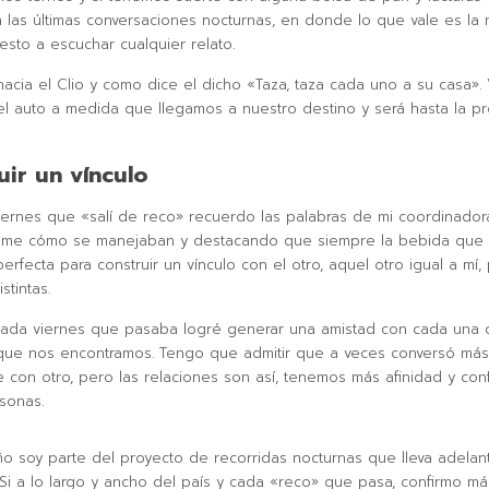
 las últimas conversaciones nocturnas, en donde lo que vale es la m
esto a escuchar cualquier relato.
acia el Clio y como dice el dicho «Taza, taza cada uno a su casa»
l auto a medida que llegamos a nuestro destino y será hasta la p
uir un vínculo
viernes que «salí de reco» recuerdo las palabras de mi coordinador
ome cómo se manejaban y destacando que siempre la bebida que
erfecta para construir un vínculo con el otro, aquel otro igual a mí,
stintas.
 cada viernes que pasaba logré generar una amistad con cada una 
ue nos encontramos. Tengo que admitir que a veces conversó más
 con otro, pero las relaciones son así, tenemos más afinidad y con
rsonas.
o soy parte del proyecto de recorridas nocturnas que lleva adelant
Si a lo largo y ancho del país y cada «reco» que pasa, confirmo má