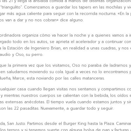
 las 21 y llega la ansiada comida a manos de distintas organizacio
 “triangulito”. Comenzamos a guardar los tapers en las mochilas y v
ar más agua caliente para seguir con la recorrida nocturna. «En la 
os van a dar y no nos cobran» dice alguno.
ordinadora organiza cómo va hacer la noche y a quienes vamos a ir a
rgado todo en los autos, se aprieta el acelerador y a continuar con 
 la Estación de Ingeniero Brian, en realidad a unas cuadras, y nos
laudio y Oso, su perro.
ue la primera vez que los visitamos, Oso no paraba de ladrarnos 
 en saludarnos moviendo su cola. Igual a veces no lo encontramos
ueña, Marce, esta noviando por las calles matanceras.
alquier casa cuando llegan visitas nos sentamos y compartimos co
 y mientras nuestros cuerpos se calientan con la bebida, los oídos 
las extensas anécdotas. El tiempo vuela cuando estamos juntos y si
son las 22 pasaditas. Nuevamente, a guardar todo y seguir.
ada, San Justo. Partimos desde el Burger King hasta la Plaza. Camin
 los ternos y si tenemos suerte con alguna bolsa de pan y facturas