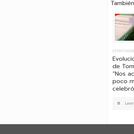
También
27/07/202
Evoluci
de Tom
“Nos a
poco má
celebró 
Leer