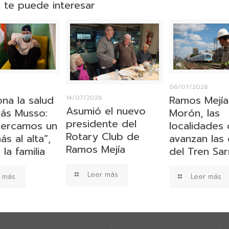
 te puede interesar
6
06/07/2026
ona la salud
Ramos Mejía
14/07/2026
Asumió el nuevo
ás Musso:
Morón, las
presidente del
cercamos un
localidades
Rotary Club de
s al alta”,
avanzan las
Ramos Mejía
la familia
del Tren Sa
Leer más
 más
Leer más