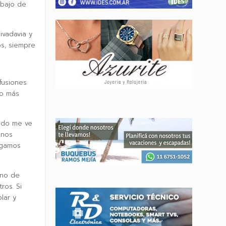
ebajo de
ivadavia y
os, siempre
fusiones
lo más
ando me ve
 nos
egamos
eno de
ros. Si
lar y