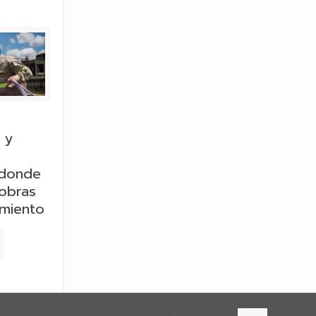
 y
 donde
 obras
rmiento