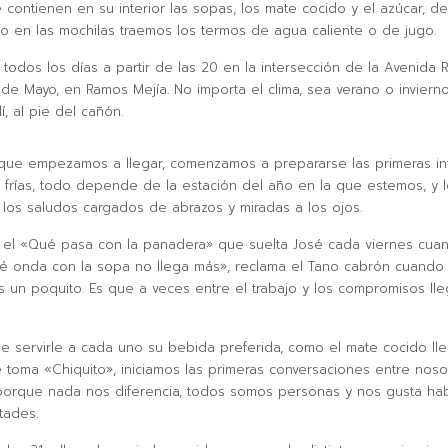
 contienen en su interior las sopas, los mate cocido y el azúcar, d
 o en las mochilas traemos los termos de agua caliente o de jugo.
 todos los días a partir de las 20 en la intersección de la Avenida R
 de Mayo, en Ramos Mejía. No importa el clima, sea verano o inviern
í, al pie del cañón.
ue empezamos a llegar, comenzamos a prepararse las primeras in
o frías, todo depende de la estación del año en la que estemos, y 
 los saludos cargados de abrazos y miradas a los ojos.
a el «Qué pasa con la panadera» que suelta José cada viernes cu
ué onda con la sopa no llega más», reclama el Tano cabrón cuando
un poquito. Es que a veces entre el trabajo y los compromisos ll
 servirle a cada uno su bebida preferida, como el mate cocido ll
 toma «Chiquito», iniciamos las primeras conversaciones entre nosot
porque nada nos diferencia, todos somos personas y nos gusta hab
tades.