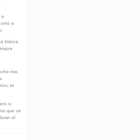
 a
 Como a
o.
a blanca
iempre
oche tras
s
los, te
ero si
ona que se
loran el