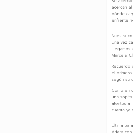
Se acercan
acercan al
dónde carg
enfrente n
Nuestra co
Una vez ca
Llegamos a
Marcela, C
Recuerdo q
el primero
según su d
Como en cu
una sopita
atentos a 
cuenta ya 
Última par
Arieta con