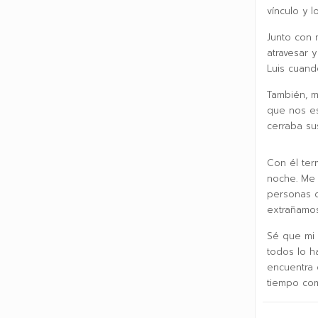
vínculo y 
Junto con 
atravesar 
Luis cuand
También, m
que nos es
cerraba su
Con él ter
noche. Me 
personas q
extrañamos
Sé que mi 
todos lo h
encuentra 
tiempo com