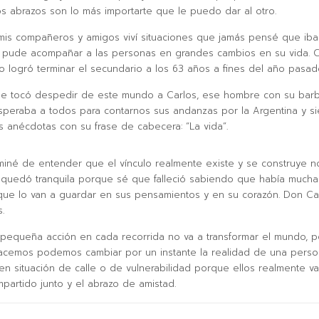
los abrazos son lo más importarte que le puedo dar al otro.
mis compañeros y amigos viví situaciones que jamás pensé que iba
y pude acompañar a las personas en grandes cambios en su vida.
o logró terminar el secundario a los 63 años a fines del año pasad
e tocó despedir de este mundo a Carlos, ese hombre con su barb
peraba a todos para contarnos sus andanzas por la Argentina y s
s anécdotas con su frase de cabecera: “La vida”.
miné de entender que el vínculo realmente existe y se construye n
quedó tranquila porque sé que falleció sabiendo que había mucha
ue lo van a guardar en sus pensamientos y en su corazón. Don Car
.
pequeña acción en cada recorrida no va a transformar el mundo, p
acemos podemos cambiar por un instante la realidad de una pers
en situación de calle o de vulnerabilidad porque ellos realmente va
partido junto y el abrazo de amistad.