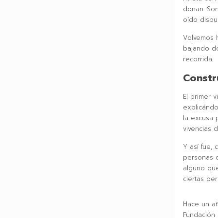
donan. Son
oído dispu
Volvemos h
bajando de
recorrida.
Constr
El primer 
explicánd
la excusa p
vivencias di
Y así fue,
personas q
alguno que
ciertas pe
Hace un añ
Fundación 