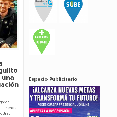
a
gulito
 una
Espacio Publicitario
uación
ugares
 al menos
estras