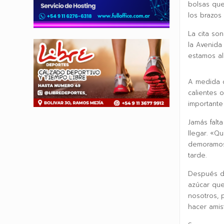
bolsas que
los brazos
La cita son
la Avenida
estamos all
A medida q
calientes 
importante
Jamás falt
llegar. «Q
demoramos 
tarde.
Después de
azúcar que
nosotros, 
hacer amis