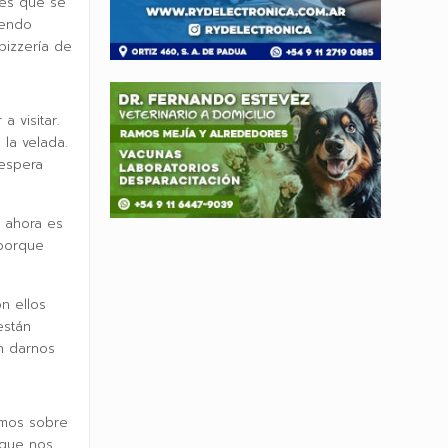
nes que se
iendo
pizzería de
 visitar.
la velada.
 espera
y ahora es
 porque
n ellos
están
n darnos
amos sobre
 que nos