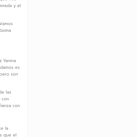
irada y el
. Vamos
róxima
a Yanina
 damos es
 pero son
de las
 con
fianza con
e la
s que el