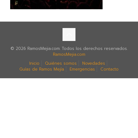
© 2026 RamosMejia.com. Todos los derechos reservados.
RamosMejia.com
Inicio
Quiénes somos
Novedades
Guías de Ramos Mejía
Emergencias
Contacto