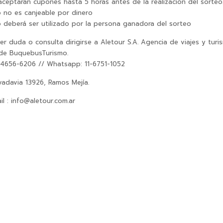
aceptarán cupones hasta 5 horas antes de la realización del sorteo
o no es canjeable por dinero
o deberá ser utilizado por la persona ganadora del sorteo
er duda o consulta dirigirse a Aletour S.A. Agencia de viajes y turi
 de BuquebusTurismo.
 4656-6206 // Whatsapp: 11-6751-1052
vadavia 13926, Ramos Mejía.
l : info@aletour.com.ar