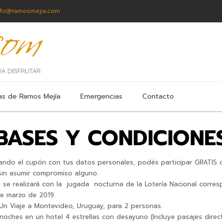
nfo@ramosmejia.com
as de Ramos Mejía
Emergencias
Contacto
BASES Y CONDICIONE
ndo el cupón con tus datos personales, podés participar GRATIS 
sin asumir compromiso alguno.
o se realizará con la jugada nocturna de la Lotería Nacional corre
de marzo de 2019.
Un Viaje a Montevideo, Uruguay, para 2 personas.
 noches en un hotel 4 estrellas con desayuno (Incluye pasajes direc