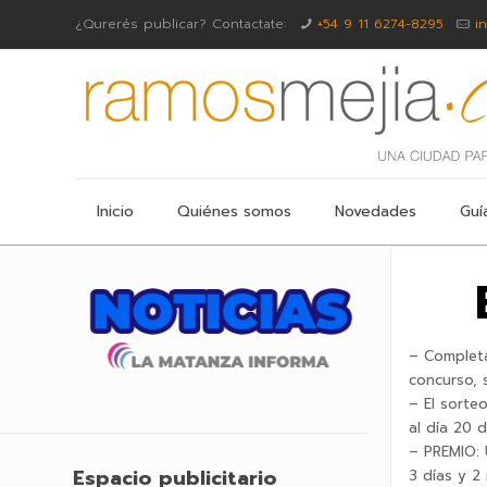
¿Qurerés publicar? Contactate:
+54 9 11 6274-8295
i
Inicio
Quiénes somos
Novedades
Guí
– Completa
concurso, 
– El sorte
al día 20 
– PREMIO: 
Espacio publicitario
3 días y 2