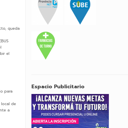
cto, queda
UEBUS
l
ir el
Espacio Publicitario
do para
 local de
nte a