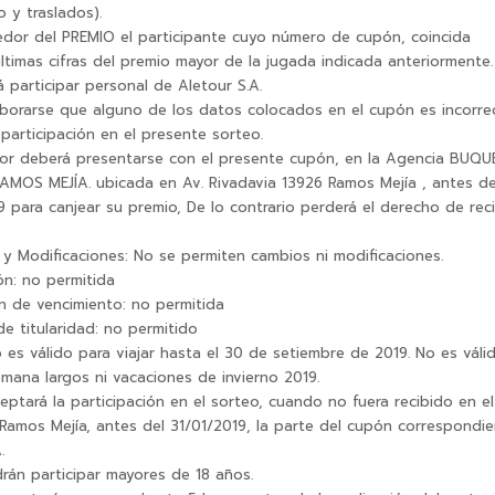
 y traslados).
edor del PREMIO el participante cuyo número de cupón, coincida
últimas cifras del premio mayor de la jugada indicada anteriormente.
 participar personal de Aletour S.A.
borarse que alguno de los datos colocados en el cupón es incorre
 participación en el presente sorteo.
or deberá presentarse con el presente cupón, en la Agencia BUQ
MOS MEJÍA. ubicada en Av. Rivadavia 13926 Ramos Mejía , antes de
 para canjear su premio, De lo contrario perderá el derecho de recib
y Modificaciones: No se permiten cambios ni modificaciones.
ón: no permitida
n de vencimiento: no permitida
e titularidad: no permitido
o es válido para viajar hasta el 30 de setiembre de 2019. No es váli
emana largos ni vacaciones de invierno 2019.
eptará la participación en el sorteo, cuando no fuera recibido en el
amos Mejía, antes del 31/01/2019, la parte del cupón correspondie
.
rán participar mayores de 18 años.