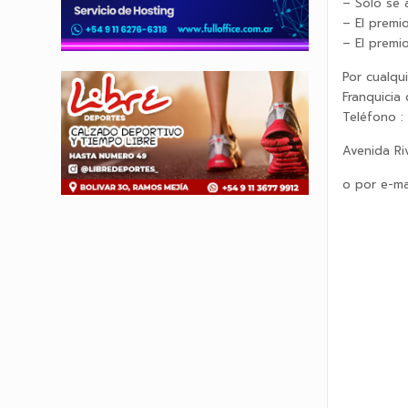
– Sólo se 
– El premi
– El premi
Por cualqui
Franquicia
Teléfono :
Avenida Ri
o por e-mai