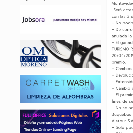
Montevideo
-Será acre
con las 3 
– No podrá
– De corro
anulada la
– El ganad
TURISMO RA
20/04/2019
premio.
– Cambios 
– Devoluci
– Extensió
– Cambio d
– El premi
fines de s
– No se ac
Buquebus R
Aletour S.A
– Solo pod