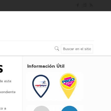
S
Información Útil
de este
spondiente
to a