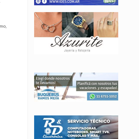
.
smo,