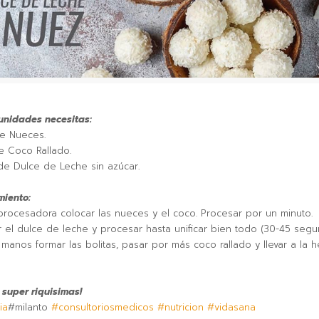
 unidades necesitas:
e Nueces.
e Coco Rallado.
de Dulce de Leche sin azúcar.
miento:
rocesadora colocar las nueces y el coco. Procesar por un minuto.
el dulce de leche y procesar hasta unificar bien todo (30-45 segu
manos formar las bolitas, pasar por más coco rallado y llevar a la 
super riquisimas!
ia
#milanto
#consultoriosmedicos
#nutricion
#vidasana