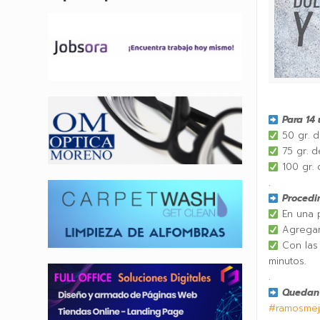
Para 14
50 gr. d
75 gr. d
100 gr. 
.
Procedi
En una p
Agregar 
Con las 
minutos.
.
Quedan 
#ramosmej