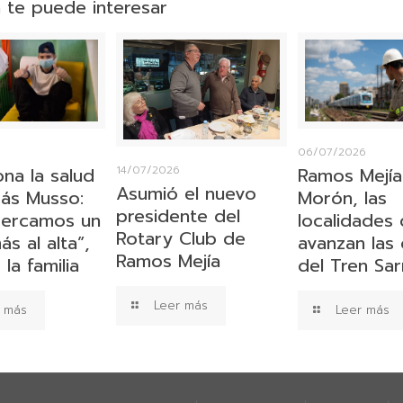
 te puede interesar
6
06/07/2026
ona la salud
Ramos Mejía
14/07/2026
Asumió el nuevo
ás Musso:
Morón, las
presidente del
cercamos un
localidades
Rotary Club de
s al alta”,
avanzan las
Ramos Mejía
la familia
del Tren Sa
Leer más
 más
Leer más