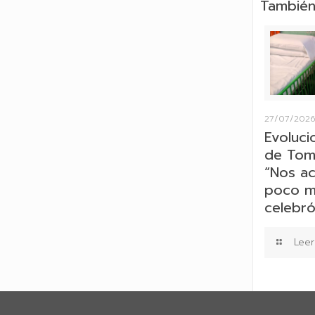
También
27/07/202
Evoluci
de Tom
“Nos a
poco má
celebró 
Leer