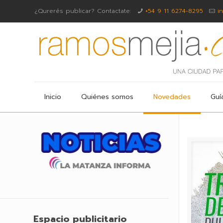
¿Qurerés publicar? Contactate:
+54 9 11 6274-8295
i
Inicio
Quiénes somos
Novedades
Guí
Espacio publicitario