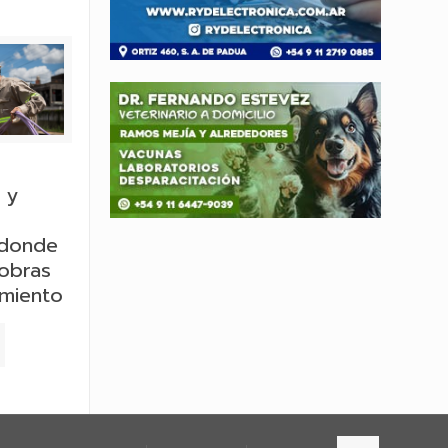
 y
 donde
 obras
rmiento