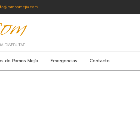
nfo@ramosmejia.com
as de Ramos Mejía
Emergencias
Contacto