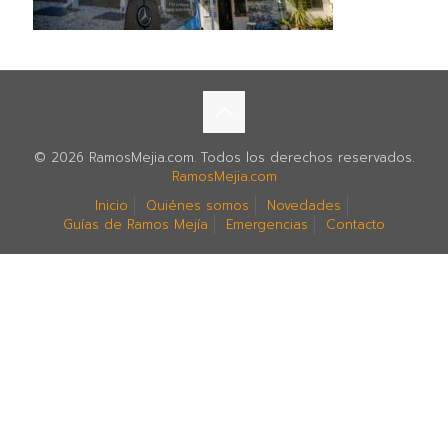
© 2026 RamosMejia.com. Todos los derechos reservados.
RamosMejia.com
Inicio
Quiénes somos
Novedades
Guías de Ramos Mejía
Emergencias
Contacto