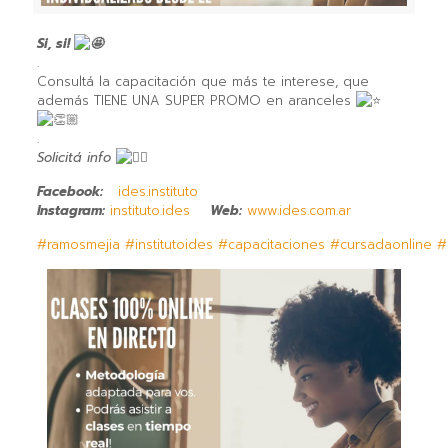
Si, si!
.
Consultá la capacitación que más te interese, que
además TIENE UNA SUPER PROMO en aranceles
.
Solicitá info
Facebook:
ides.instituto
Instagram:
instituto.ides
Web:
www.ides.com.ar
#ramosmejia
#institutoides
#capacitaciones
#cursadaonline
#