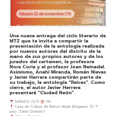
Una nueva entrega del ciclo literario de
MTZ que te invita a compartir la
presentación de la antología realizada
por nuevos autores del distrito de la
mano de sus propios autores y de los
jurados del certamen, la profesora
Nora Coria y el profesor Joan Neinadel.
Asimismo, Anahí Miranda, Román Nievas
y Javier Herrera compartirán parte de
su trabajo, la antología “Raíces”. Como
cierre, el autor Javier Herrera
presentará “Ciudad Neón”.
SÁBADO 22/11
17H
Casa de Cultura de Ramos Mejía (Belgrano 75, 1°
piso “Salón Dorado”)