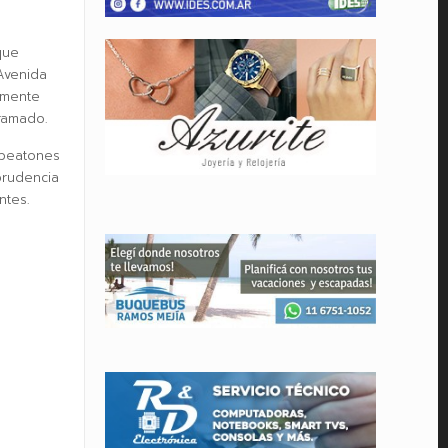
que
Avenida
lmente
ramado.
 peatones
prudencia
ntes.