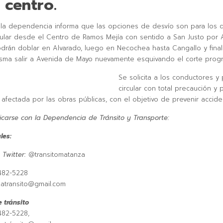
 centro.
 la dependencia informa que las opciones de desvío son para los 
cular desde el Centro de Ramos Mejía con sentido a San Justo por 
drán doblar en Alvarado, luego en Necochea hasta Cangallo y fina
isma salir a Avenida de Mayo nuevamente esquivando el corte prog
Se solicita a los conductores y
circular con total precaución y 
 afectada por las obras públicas, con el objetivo de prevenir accide
carse con la Dependencia de Tránsito y Transporte:
les:
Twitter:
@transitomatanza
482-5228
zatransito@gmail.com
 tránsito
482-5228,