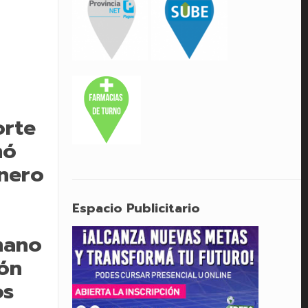
orte
mó
enero
Espacio Publicitario
mano
ión
os