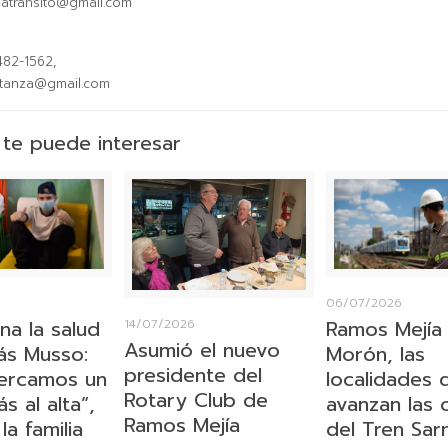
zatránsito@gmail.com
482-1562,
atanza@gmail.com
te puede interesar
06/07/2026
na la salud
Ramos Mejía
14/07/2026
Asumió el nuevo
s Musso:
Morón, las
presidente del
ercamos un
localidades
Rotary Club de
 al alta”,
avanzan las 
Ramos Mejía
la familia
del Tren Sar