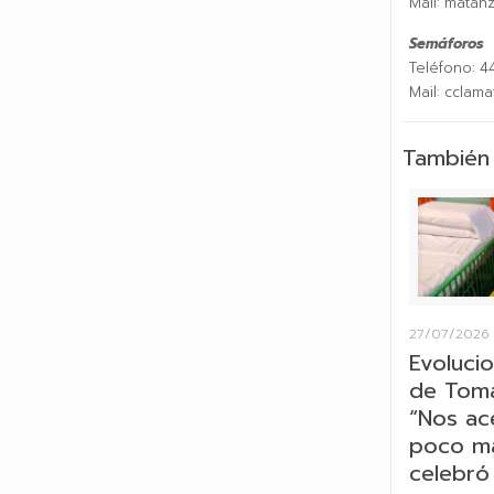
Mail: matan
Semáforos
Teléfono: 4
Mail: cclam
También 
27/07/2026
Evolucio
de Tomá
“Nos ac
poco más
celebró 