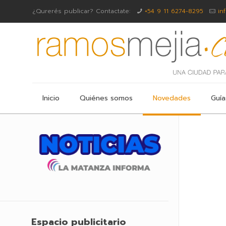
¿Qurerés publicar? Contactate:
+54 9 11 6274-8295
in
Inicio
Quiénes somos
Novedades
Guía
Espacio publicitario