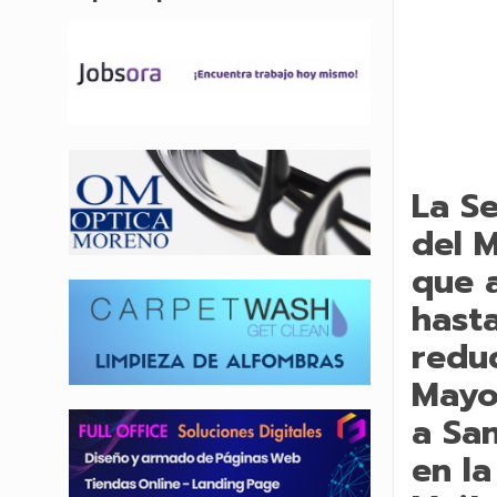
La Se
del 
que a
hast
reduc
Mayo
a San
en l