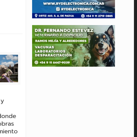
 y
 donde
obras
miento