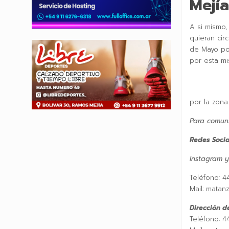
Mejía
A si mismo,
quieran cir
de Mayo po
por esta m
por la zona
Para comuni
Redes Socia
Instagram y 
Teléfono: 4
Mail: matan
Dirección de
Teléfono: 4