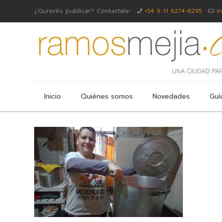
¿Qurerés publicar? Contactate:
+54 9 11 6274-8295
i
Inicio
Quiénes somos
Novedades
Guí