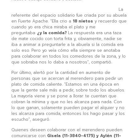
La
referente del espacio solidario fue criada por su abuela
en Fuerte Apache. “Ella crio a
18 nietos
y recuerdo que
cuando yo era chica miraba el plato y me
preguntaba:
¿y la comida?
La respuesta era una taza
de mate cocido con torta frita y, obviamente, nadie se
iba a animar a preguntarle a la abuela si la comida era
solo eso. Pero yo veía cómo ella siempre se anotaba
para colaborar en todos los comedores de la zona, y lo
que sobraba nos lo daba a nosotros”, compartió.
Por último, alertó por la cantidad en aumento de
personas que se acercan al merendero para pedir un
plato de comida caliente. “Estamos en una época en
que la gente sale más a pedir, sobre todo los abuelos.
La mayoría viene y se pone a llorar: te cuentan que
cobran la mínima y que no les alcanza para nada. Con
lo que ganan, solamente pueden pagar el alquier y no
les alcanza para comida, entonces los hago pasar y los
escucho”, aseguró.
Quienes deseen colaborar con el merendero pueden
comunicarse con
Gisela
(11-3840-4175) y
Aylén
(11-