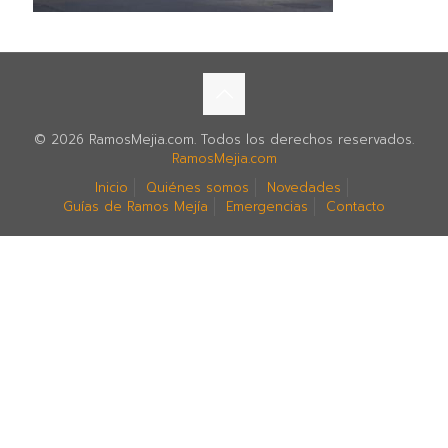
© 2026 RamosMejia.com. Todos los derechos reservados.
RamosMejia.com
Inicio
Quiénes somos
Novedades
Guías de Ramos Mejía
Emergencias
Contacto