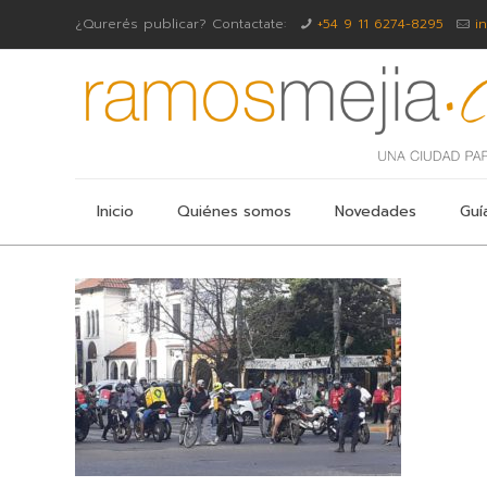
¿Qurerés publicar? Contactate:
+54 9 11 6274-8295
i
Inicio
Quiénes somos
Novedades
Guí