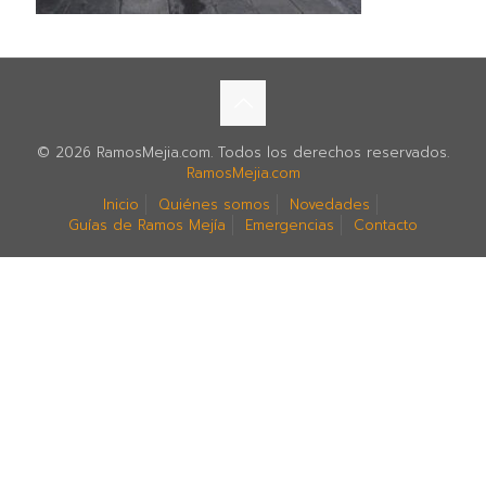
© 2026 RamosMejia.com. Todos los derechos reservados.
RamosMejia.com
Inicio
Quiénes somos
Novedades
Guías de Ramos Mejía
Emergencias
Contacto