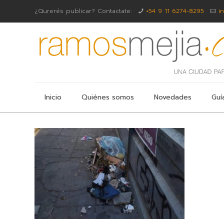
¿Qurerés publicar? Contactate:
+54 9 11 6274-8295
i
Inicio
Quiénes somos
Novedades
Guí