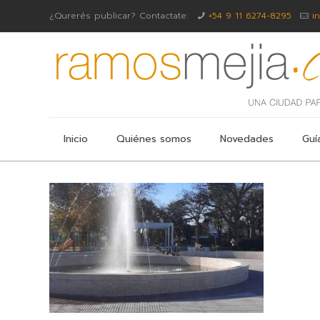
¿Qurerés publicar? Contactate:
+54 9 11 6274-8295
i
Inicio
Quiénes somos
Novedades
Guí