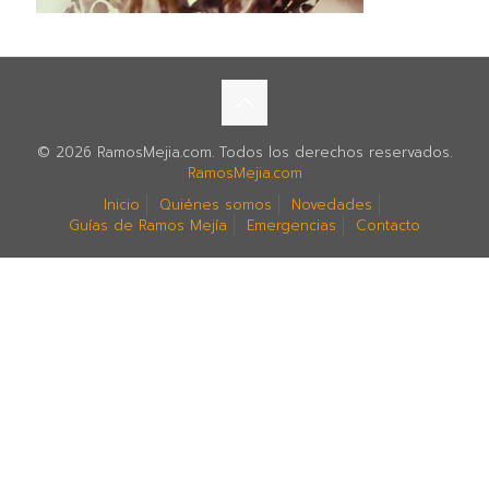
© 2026 RamosMejia.com. Todos los derechos reservados.
RamosMejia.com
Inicio
Quiénes somos
Novedades
Guías de Ramos Mejía
Emergencias
Contacto