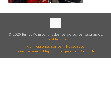
© 2026 RamosMejia.com. Todos los derechos reservados.
RamosMejia.com
Inicio
Quiénes somos
Novedades
Guías de Ramos Mejía
Emergencias
Contacto