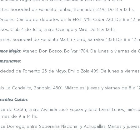
rtes: Sociedad de Fomento Toribio, Bermudez 2776. De 8 a 12 hs.
ércoles: Campo de deportes de la EEST N°8, Cuba 720. De 8 a 12 hs
eves: Club 4 de Julio, entre Ocampo y Miró. De 8 a 12 hs.
ernes: Sociedad de Fomento Martín Fierro, Sarratea 1331. De 8 a 12 h
mos Mejía:
Ateneo Don Bosco, Bolívar 1704. De lunes a viernes de 8
nzanares
:
ciedad de Fomento 25 de Mayo, Emilio Zola 499. De lunes a viernes
ub La Candelita, Garibaldi 4501. Miércoles, jueves y viernes de 8 a 12
nzález Catán:
aza de Catán, entre Avenida José Equiza y José Larre. Lunes, miérco
ernes de 9 a 14 hs.
aza Dorrego, entre Soberanía Nacional y Achupallas. Martes y jueves