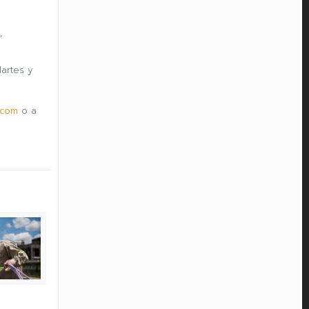
,
artes y
.com
o a