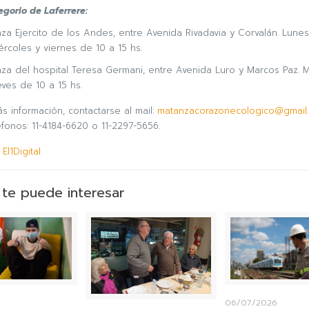
egorio de Laferrere:
aza Ejercito de los Andes, entre Avenida Rivadavia y Corvalán. Lunes
ércoles y viernes de 10 a 15 hs.
aza del hospital Teresa Germani, entre Avenida Luro y Marcos Paz. M
eves de 10 a 15 hs.
s información, contactarse al mail:
matanzacorazonecologico@gmail
éfonos: 11-4184-6620 o 11-2297-5656.
El1Digital
te puede interesar
06/07/2026