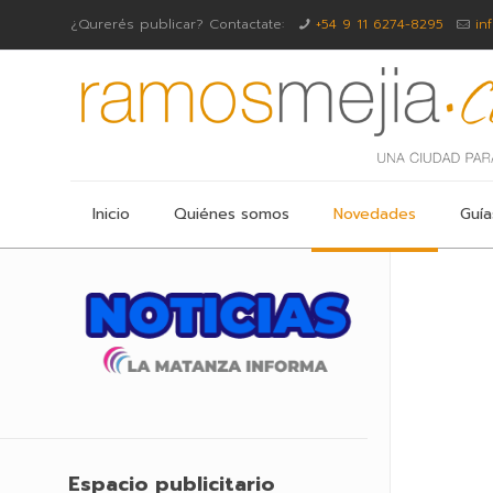
¿Qurerés publicar? Contactate:
+54 9 11 6274-8295
in
Inicio
Quiénes somos
Novedades
Guía
Espacio publicitario