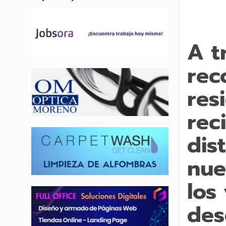
A t
rec
res
rec
dis
nue
los
des