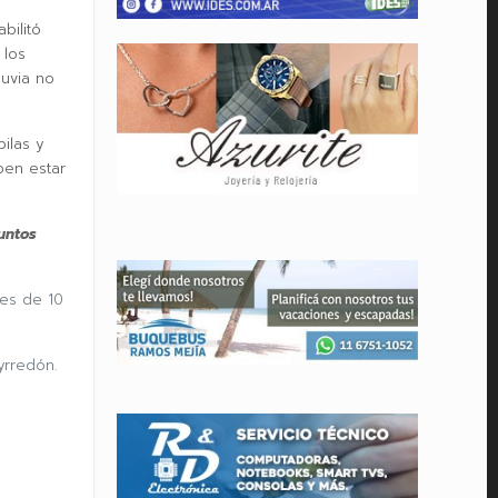
bilitó
 los
luvia no
pilas y
ben estar
untos
nes de 10
yrredón.