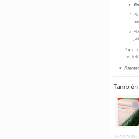
Gr
Pl
mi
Pl
ju
Para má
los tel
Fuente:
También 
27/07/2026