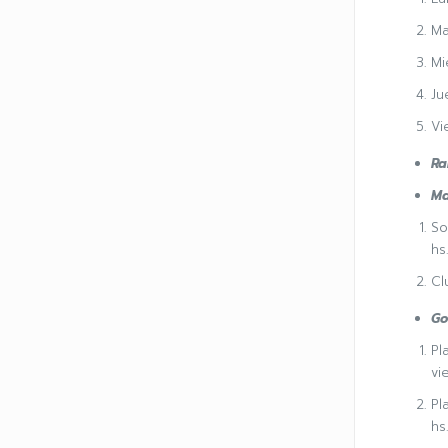
Ma
Mi
Ju
Vi
Ra
Ma
So
hs.
Cl
Go
Pl
vi
Pl
hs.