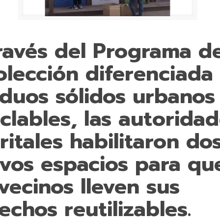
ravés del Programa d
olección diferenciada
iduos sólidos urbanos
iclables, las autorida
tritales habilitaron do
vos espacios para qu
 vecinos lleven sus
echos reutilizables.