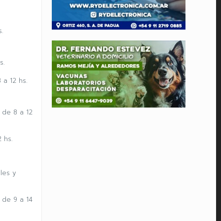
.
s.
 a 12 hs.
 de 8 a 12
 hs.
les y
 de 9 a 14