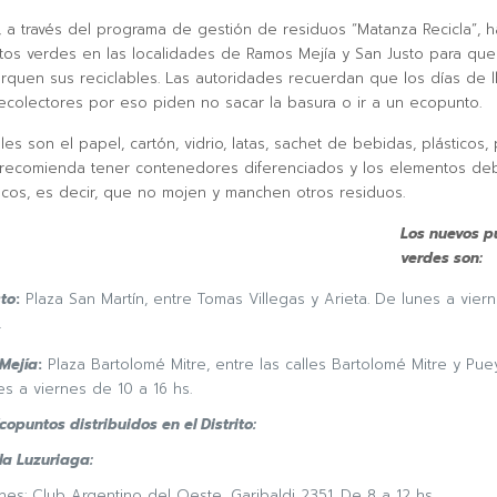
o, a través del programa de gestión de residuos “Matanza Recicla”, ha
os verdes en las localidades de Ramos Mejía y San Justo para que
rquen sus reciclables. Las autoridades recuerdan que los días de l
ecolectores por eso piden no sacar la basura o ir a un ecopunto.
les son el papel, cartón, vidrio, latas, sachet de bebidas, plásticos, 
e recomienda tener contenedores diferenciados y los elementos de
ecos, es decir, que no mojen y manchen otros residuos.
Los nuevos p
verdes son:
to
:
Plaza San Martín, entre Tomas Villegas y Arieta. De lunes a vier
.
Mejía
:
Plaza Bartolomé Mitre, entre las calles Bartolomé Mitre y Pue
s a viernes de 10 a 16 hs.
copuntos distribuidos en el Distrito:
lla Luzuriaga:
nes: Club Argentino del Oeste, Garibaldi 2351. De 8 a 12 hs.