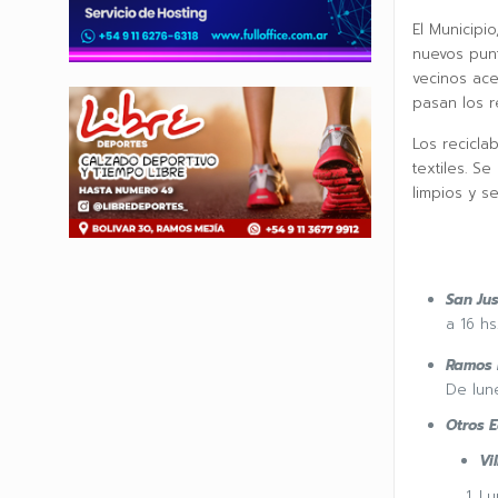
El Municipi
nuevos punt
vecinos ace
pasan los r
Los reciclab
textiles. S
limpios y s
San Jus
a 16 hs
Ramos 
De lune
Otros E
Vi
Lu