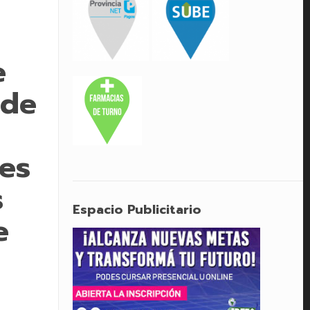
e
 de
des
s
Espacio Publicitario
e