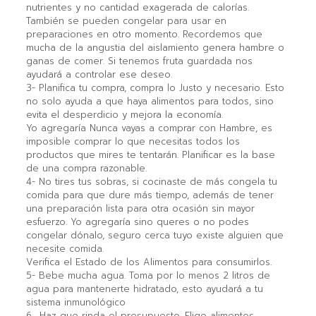
nutrientes y no cantidad exagerada de calorías.
También se pueden congelar para usar en
preparaciones en otro momento. Recordemos que
mucha de la angustia del aislamiento genera hambre o
ganas de comer. Si tenemos fruta guardada nos
ayudará a controlar ese deseo.
3- Planifica tu compra, compra lo Justo y necesario. Esto
no solo ayuda a que haya alimentos para todos, sino
evita el desperdicio y mejora la economía.
Yo agregaría Nunca vayas a comprar con Hambre, es
imposible comprar lo que necesitas todos los
productos que mires te tentarán. Planificar es la base
de una compra razonable.
4- No tires tus sobras, si cocinaste de más congela tu
comida para que dure más tiempo, además de tener
una preparación lista para otra ocasión sin mayor
esfuerzo. Yo agregaría sino queres o no podes
congelar dónalo, seguro cerca tuyo existe alguien que
necesite comida.
Verifica el Estado de los Alimentos para consumirlos.
5- Bebe mucha agua. Toma por lo menos 2 litros de
agua para mantenerte hidratado, esto ayudará a tu
sistema inmunológico
6_ Haz que rinda el presupuesto. Elige alimentos