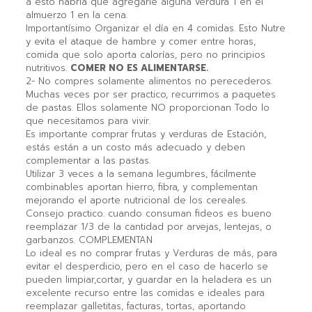
a esto habría que agregarle alguna verdura 1 en el
almuerzo 1 en la cena.
Importantísimo Organizar el día en 4 comidas. Esto Nutre
y evita el ataque de hambre y comer entre horas,
comida que solo aporta calorías, pero no principios
nutritivos.
COMER NO ES ALIMENTARSE.
2- No compres solamente alimentos no perecederos.
Muchas veces por ser practico, recurrimos a paquetes
de pastas. Ellos solamente NO proporcionan Todo lo
que necesitamos para vivir.
Es importante comprar frutas y verduras de Estación,
estás están a un costo más adecuado y deben
complementar a las pastas.
Utilizar 3 veces a la semana legumbres, fácilmente
combinables aportan hierro, fibra, y complementan
mejorando el aporte nutricional de los cereales.
Consejo practico. cuando consuman fideos es bueno
reemplazar 1/3 de la cantidad por arvejas, lentejas, o
garbanzos. COMPLEMENTAN
Lo ideal es no comprar frutas y Verduras de más, para
evitar el desperdicio, pero en el caso de hacerlo se
pueden limpiar,cortar, y guardar en la heladera es un
excelente recurso entre las comidas e ideales para
reemplazar galletitas, facturas, tortas, aportando