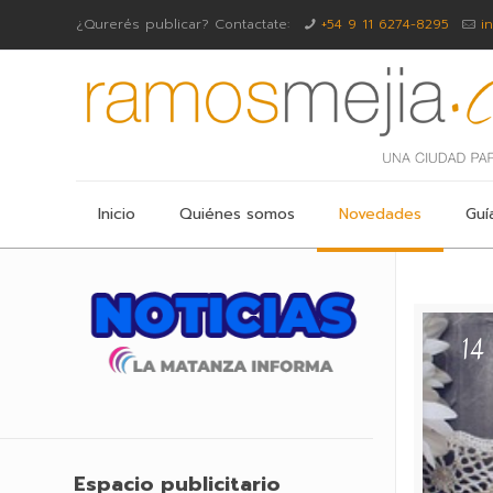
¿Qurerés publicar? Contactate:
+54 9 11 6274-8295
i
Inicio
Quiénes somos
Novedades
Guí
Espacio publicitario