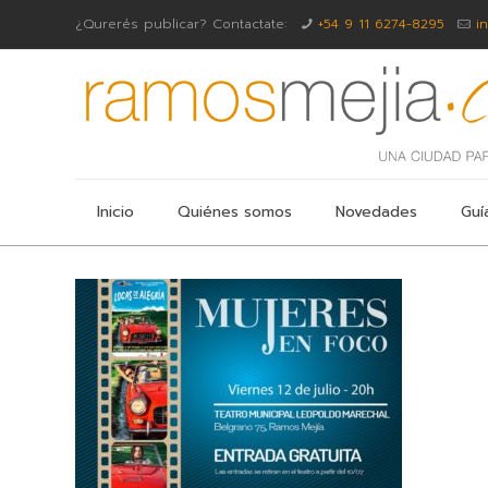
¿Qurerés publicar? Contactate:
+54 9 11 6274-8295
i
Inicio
Quiénes somos
Novedades
Guí