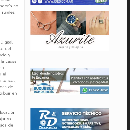
adería no
 rurales
o
igital,
te del
ocio y
la causa
no
ó el
ntonces,
das de
ribuir en
ducación
jar ya
gios de