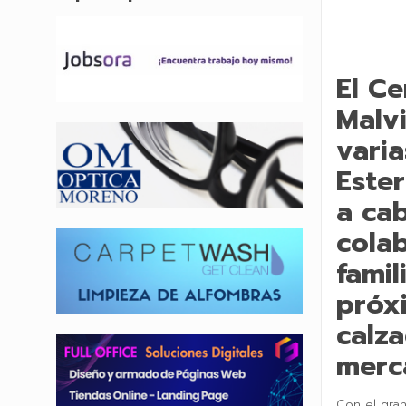
El C
Malv
varia
Ester
a ca
colab
famil
próxi
calza
merc
C
on el gran