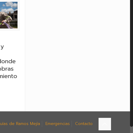
 y
 donde
obras
miento
uías de Ramos Mejía
Emergencias
Contacto