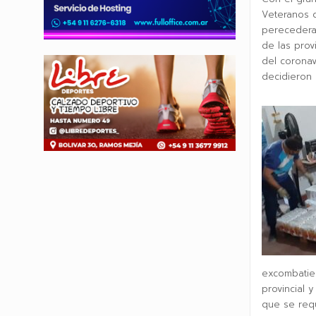
Veteranos d
perecedera,
de las prov
del coronav
decidieron 
excombatien
provincial 
que se requ