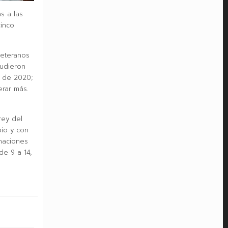
s a las
cinco
Veteranos
pudieron
l de 2020;
rar más.
rey del
pio y con
naciones
de 9 a 14,