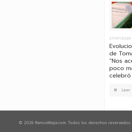
27/07/2026
Evolucio
de Tomá
“Nos ac
poco más
celebró 
Leer
© 2026 RamosMejia.com. Todos los derechos reservados