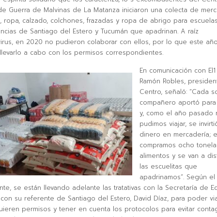
e Guerra de Malvinas de La Matanza iniciaron una colecta de merc
 ropa, calzado, colchones, frazadas y ropa de abrigo para escuelas
incias de Santiago del Estero y Tucumán que apadrinan. A raíz
irus, en 2020 no pudieron colaborar con ellos, por lo que este añ
llevarlo a cabo con los permisos correspondientes.
En comunicación con El1 D
Ramón Robles, presiden
Centro, señaló: “Cada s
compañero aportó para 
y, como el año pasado 
pudimos viajar, se invirti
dinero en mercadería; e
compramos ocho tonela
alimentos y se van a dist
las escuelitas que
apadrinamos”. Según el
te, se están llevando adelante las tratativas con la Secretaría de E
y con su referente de Santiago del Estero, David Díaz, para poder via
ieren permisos y tener en cuenta los protocolos para evitar conta