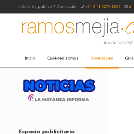
¿Qurerés publicar? Contactate:
+54 9 11 6274-8295
in
Inicio
Quiénes somos
Novedades
Guía
Espacio publicitario