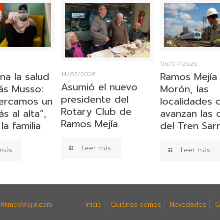
06/07/2026
na la salud
Ramos Mejía
14/07/2026
Asumió el nuevo
s Musso:
Morón, las
presidente del
ercamos un
localidades
Rotary Club de
 al alta”,
avanzan las 
Ramos Mejía
la familia
del Tren Sar
Leer más
 más
Leer más
.
RamosMejia.com
Inicio
Quiénes somos
Novedades
G