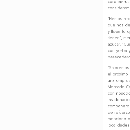
coronavirus
consideramo
“Hemos reci
que nos dec
y llevar lo
tienen”, me
azúcar. “Cu
con yerba y
perecedero 
“Saldremos 
el próximo 
una empres
Mercado Ce
con nosotro
las donaci
compañeros
de refuerzo”
mencionó q
localidades