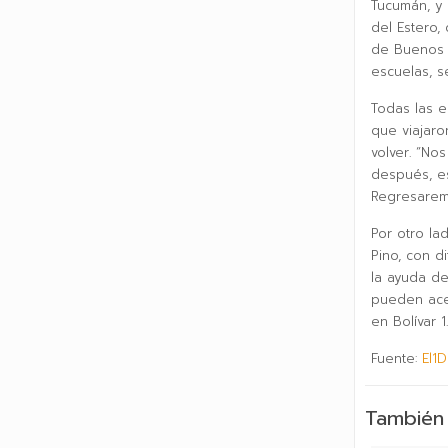
Tucumán, y 
del Estero,
de Buenos A
escuelas, s
Todas las e
que viajaro
volver. “No
después, e
Regresaremo
Por otro la
Pino, con d
la ayuda de
pueden acer
en Bolívar 
Fuente:
El1D
También 