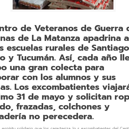
entro de Veteranos de Guerra 
inas de La Matanza apadrina a
s escuelas rurales de Santiago
o y Tucumán. Así, cada año ll
bo una gran colecta para
orar con los alumnos y sus
ias. Los excombatientes viajar
mo 31 de mayo y solicitan rop
do, frazadas, colchones y
adería no perecedera.
 espíritu solidario que los caracteriza, lo s excombatientes del Cen