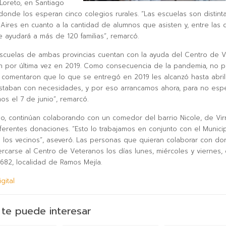
Loreto, en Santiago
 donde los esperan cinco colegios rurales. “Las escuelas son distinta
ires en cuanto a la cantidad de alumnos que asisten y, entre las 
e ayudará a más de 120 familias”, remarcó.
scuelas de ambas provincias cuentan con la ayuda del Centro de 
n por última vez en 2019. Como consecuencia de la pandemia, no 
s comentaron que lo que se entregó en 2019 les alcanzó hasta abri
staban con necesidades, y por eso arrancamos ahora, para no espe
s el 7 de junio”, remarcó.
do, continúan colaborando con un comedor del barrio Nicole, de Vir
iferentes donaciones. “Esto lo trabajamos en conjunto con el Munici
 los vecinos”, aseveró. Las personas que quieran colaborar con do
carse al Centro de Veteranos los días lunes, miércoles y viernes, 
1.682, localidad de Ramos Mejía.
igital
te puede interesar