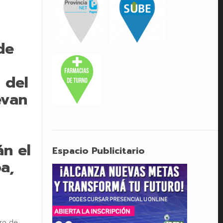
de
 del
evan
án el
Espacio Publicitario
a,
tro de