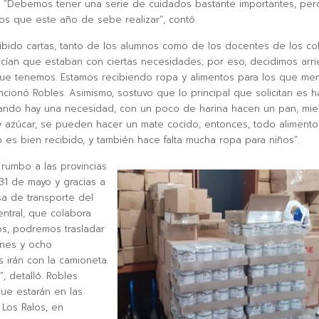
. “Debemos tener una serie de cuidados bastante importantes, per
s que este año de sebe realizar”, contó.
bido cartas, tanto de los alumnos como de los docentes de los co
ían que estaban con ciertas necesidades; por eso, decidimos arr
 que tenemos. Estamos recibiendo ropa y alimentos para los que me
ncionó Robles. Asimismo, sostuvo que lo principal que solicitan es h
ando hay una necesidad, con un poco de harina hacen un pan, mie
 azúcar, se pueden hacer un mate cocido; entonces, todo alimento
es bien recibido, y también hace falta mucha ropa para niños”.
rumbo a las provincias
31 de mayo y gracias a
a de transporte del
ntral, que colabora
s, podremos trasladar
ones y ocho
 irán con la camioneta
, detalló. Robles
ue estarán en las
 Los Ralos, en