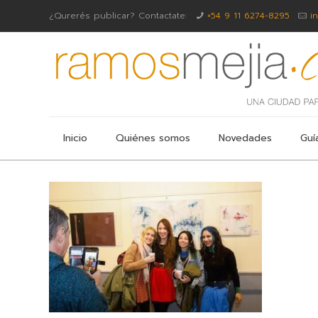
¿Qurerés publicar? Contactate:
+54 9 11 6274-8295
i
Inicio
Quiénes somos
Novedades
Guí