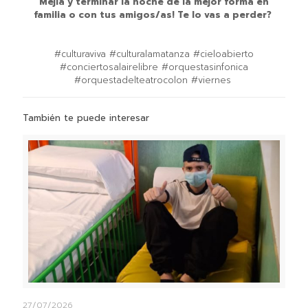
Mejía y terminar la noche de la mejor forma en
familia o con tus amigos/as! Te lo vas a perder? ⁣
#culturaviva #culturalamatanza #cieloabierto
#conciertosalairelibre #orquestasinfonica
#orquestadelteatrocolon #viernes ⁣
También te puede interesar
27/07/2026