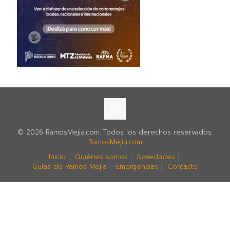
© 2026 RamosMejia.com. Todos los derechos reservados.
RamosMejia.com
Inicio
Quiénes somos
Novedades
Guías de Ramos Mejía
Emergencias
Contacto