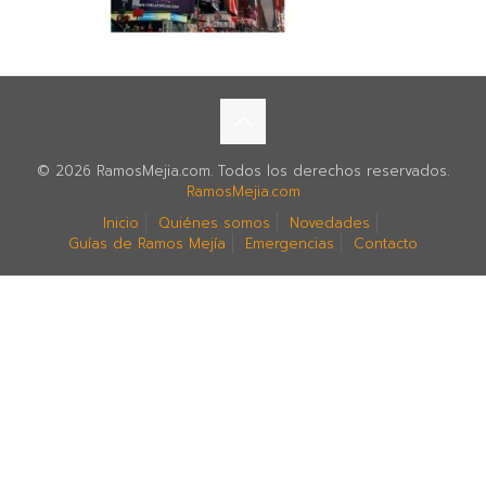
© 2026 RamosMejia.com. Todos los derechos reservados.
RamosMejia.com
Inicio
Quiénes somos
Novedades
Guías de Ramos Mejía
Emergencias
Contacto